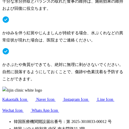
十分な水分摂取とバランスの取れた食事の維持は、施術効果の維持
および回復に役立ちます。
かゆみを伴う紅斑やじんましんが持続する場合、水ぶくれなどの異
常症状が現れた場合は、医院までご連絡ください。
かさぶたや角質ができても、絶対に無理に剥がさないでください。
自然に脱落するようにしておくことで、傷跡や色素沈着を予防する
ことができます。
Kakaotalk Icon
Naver Icon
Instagram Icon
Line Icon
Wechat Icon
Whats App Icon
韓国医療機関開設届出番号：第 2025-3010033-00012 号
韓国 ソウル特別市 中区 南大門路55 3階