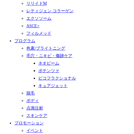
リリイドM
レティジェン コラーゲン
エクソソーム
ASCE+
フィルメッド
プログラム
色素/ブライトニング
毛穴・ニキビ・傷跡ケア
ネオビーム
ポテンツァ
ピコフラクショナル
キュアジェット
脱毛
ボディ
点滴注射
スキンケア
プロモーション
イベント