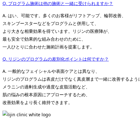
Q. プログラム施術は他の施術と一緒に受けられますか？
A. はい、可能です。多くのお客様がリフトアップ、輪郭改善、
スキンブースターなどをプログラムと併用して、
より大きな相乗効果を得ています。リジンの医療陣が、
最も安全で効果的な組み合わせのために、
一人ひとりに合わせた施術計画を提案します。
Q. リジンのプログラムの差別化ポイントは何ですか？
A. 一般的なフェイシャルや表面ケアとは異なり、
リジンのプログラムは表皮だけでなく真皮層まで一緒に改善するよう
メラニンの過剰生成や過度な皮脂活動など、
肌の悩みの根本原因にアプローチするため、
改善効果をより長く維持できます。
Kakaotalk Icon
Naver Icon
Instagram Icon
Line Icon
Wechat Icon
Whats App Icon