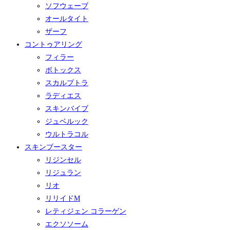
ソフウェーブ
オールタイト
ザーフ
コントゥアリング
フィラー
ボトックス
スカルプトラ
ラディエス
スキンバイブ
ジュベルック
ウルトラコル
スキンブースター
リジンセル
リジュラン
リオ
リリイドM
レティジェン コラーゲン
エクソソーム