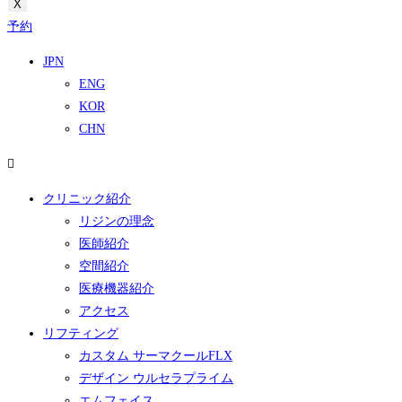
X
予約
JPN
ENG
KOR
CHN
クリニック紹介
リジンの理念
医師紹介
空間紹介
医療機器紹介
アクセス
リフティング
カスタム サーマクールFLX
デザイン ウルセラプライム
エムフェイス