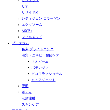
リジュラン
リオ
リリイドM
レティジェン コラーゲン
エクソソーム
ASCE+
フィルメッド
プログラム
色素/ブライトニング
毛穴・ニキビ・傷跡ケア
ネオビーム
ポテンツァ
ピコフラクショナル
キュアジェット
脱毛
ボディ
点滴注射
スキンケア